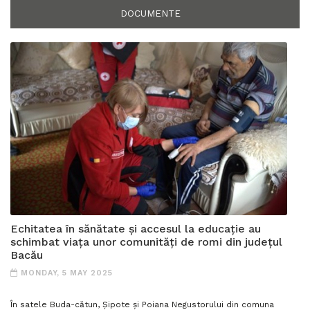
DOCUMENTE
Echitatea în sănătate și accesul la educație au
schimbat viața unor comunități de romi din județul
Bacău
MONDAY, 5 MAY 2025
În satele Buda-­cătun, Șipote și Poiana Negustorului din comuna