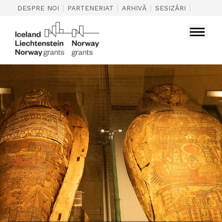
|
|
|
|
DESPRE NOI
PARTENERIAT
ARHIVĂ
SESIZĂRI
CONTAC