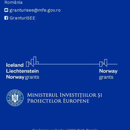
România
granturisee@mfe.gov.ro
GranturiSEE