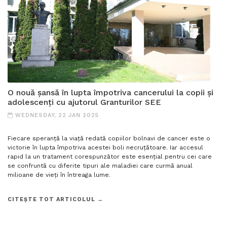
O nouă șansă în lupta împotriva cancerului la copii și
adolescenți cu ajutorul Granturilor SEE
WEDNESDAY, 22 JAN 2025
Fiecare speranță la viață redată copiilor bolnavi de cancer este o
victorie în lupta împotriva acestei boli necruțătoare. Iar accesul
rapid la un tratament corespunzător este esențial pentru cei care
se confruntă cu diferite tipuri ale maladiei care curmă anual
milioane de vieți în întreaga lume.
CITEȘTE TOT ARTICOLUL →