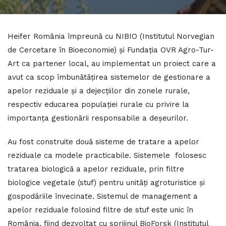
Heifer România împreună cu NIBIO (Institutul Norvegian
de Cercetare în Bioeconomie) și Fundația OVR Agro-Tur-
Art ca partener local, au implementat un proiect care a
avut ca scop îmbunătățirea sistemelor de gestionare a
apelor reziduale și a dejecțiilor din zonele rurale,
respectiv educarea populației rurale cu privire la
importanța gestionării responsabile a deșeurilor.
Au fost construite două sisteme de tratare a apelor
reziduale ca modele practicabile. Sistemele folosesc
tratarea biologică a apelor reziduale, prin filtre
biologice vegetale (stuf) pentru unități agroturistice și
gospodăriile învecinate. Sistemul de management a
apelor reziduale folosind filtre de stuf este unic în
România, fiind dezvoltat cu sprijinul BioForsk (Institutul