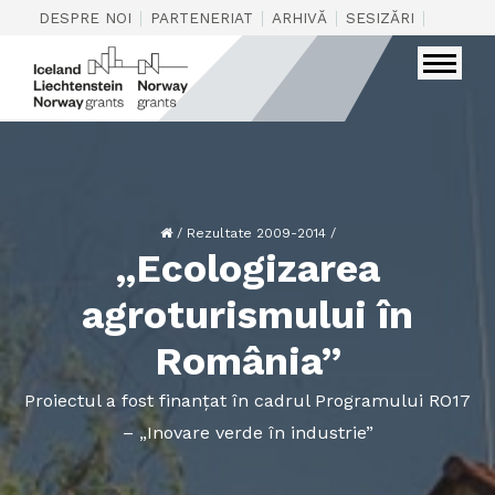
|
|
|
|
DESPRE NOI
PARTENERIAT
ARHIVĂ
SESIZĂRI
CONTAC
/
Rezultate 2009-2014
/
„Ecologizarea
agroturismului în
România”
Proiectul a fost finanțat în cadrul Programului RO17
– „Inovare verde în industrie”