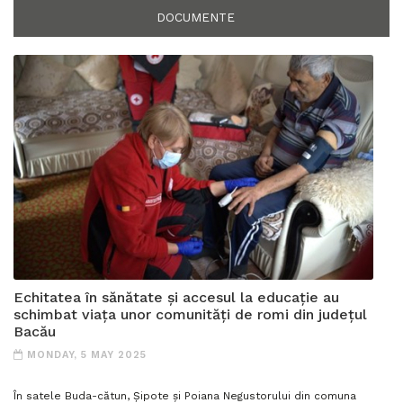
DOCUMENTE
Echitatea în sănătate și accesul la educație au
schimbat viața unor comunități de romi din județul
Bacău
MONDAY, 5 MAY 2025
În satele Buda-­cătun, Șipote și Poiana Negustorului din comuna