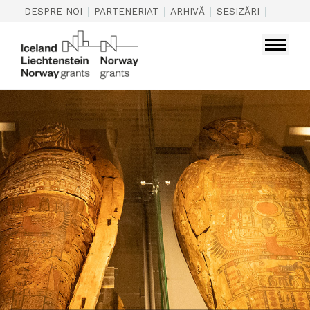
|
|
|
|
DESPRE NOI
PARTENERIAT
ARHIVĂ
SESIZĂRI
CONTAC