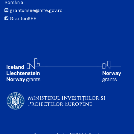
România
granturisee@mfe.gov.ro
GranturiSEE