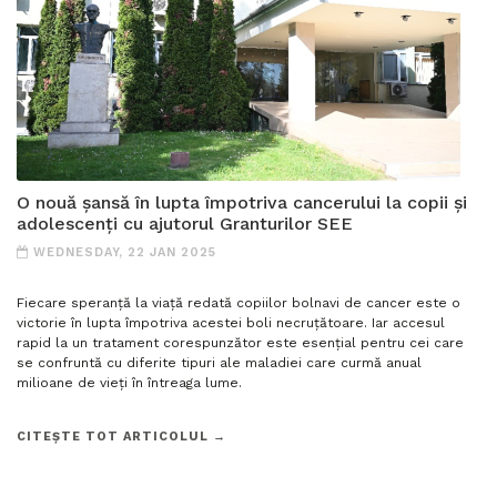
O nouă șansă în lupta împotriva cancerului la copii și
adolescenți cu ajutorul Granturilor SEE
WEDNESDAY, 22 JAN 2025
Fiecare speranță la viață redată copiilor bolnavi de cancer este o
victorie în lupta împotriva acestei boli necruțătoare. Iar accesul
rapid la un tratament corespunzător este esențial pentru cei care
se confruntă cu diferite tipuri ale maladiei care curmă anual
milioane de vieți în întreaga lume.
CITEȘTE TOT ARTICOLUL →