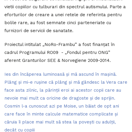
vietii copiilor cu tulburari din spectrul autismului. Parte a
eforturilor de creare a unei retele de referinta pentru
bolile rare, au fost semnate cinci parteneriate cu
furnizori de servicii de sanatate.
Proiectul intitulat „NoRo-Frambu” a fost finanțat în
cadrul Programului RO09 - „Fondul pentru ONG”
aferent Granturilor SEE & Norvegiene 2009-2014.
Ies din încăperea luminoasă și mă ascund în mașină.
Plâng și mi-e rușine că plâng și mă gândesc la Vera care
face asta zilnic, la părinții eroi ai acestor copii care au
nevoie mai mult ca oricine de dragoste și de sprijin.
Cosmin l-a cunoscut azi pe Moise, un băiat de opt ani
care face în minte calcule matematice complicate și
căruia îi place mai mult să stea la povești cu adulții,
decât cu copiii