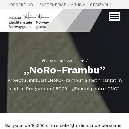
|
|
|
|
DESPRE NOI
PARTENERIAT
ARHIVĂ
SESIZĂRI
CONTAC
/
Rezultate 2009-2014
/
„NoRo-Frambu”
Proiectul intitulat „NoRo-Frambu” a fost finanțat în
cadrul Programului RO09 - „Fondul pentru ONG”
Mai putin de 10.000 dintre cele 1,1 milioana de persoane