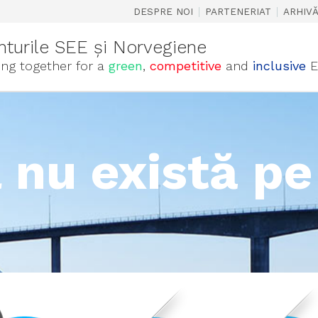
|
|
DESPRE NOI
PARTENERIAT
ARHIV
nturile SEE și Norvegiene
ng together for a
green
,
competitive
and
inclusive
E
 nu există pe