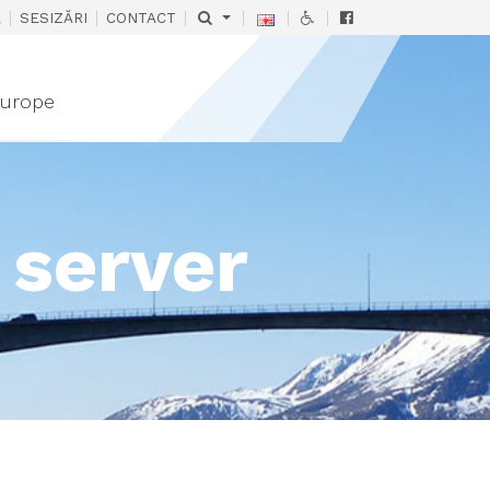
|
|
|
|
|
|
Ă
SESIZĂRI
CONTACT
urope
 server