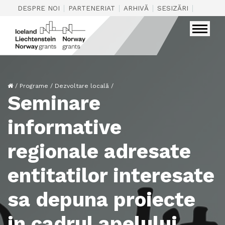
|
|
|
|
DESPRE NOI
PARTENERIAT
ARHIVĂ
SESIZĂRI
CONTAC
/
Programe
/
Dezvoltare locală
/
Seminare
informative
regionale adresate
entitatilor interesate
sa depuna proiecte
in cadrul apelului