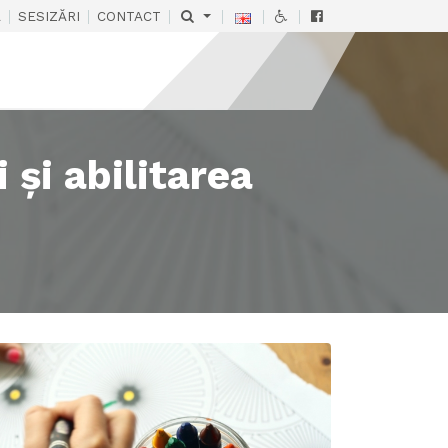
|
|
|
|
|
|
Ă
SESIZĂRI
CONTACT
 și abilitarea