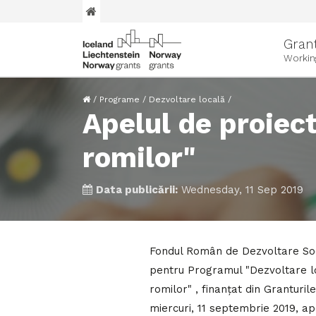
Gran
Workin
/
Programe
/
Dezvoltare locală
/
Apelul de proiect
romilor"
Data publicării:
Wednesday, 11 Sep 2019
Fondul Român de Dezvoltare Soc
pentru Programul "Dezvoltare loc
romilor" , finanțat din Granturi
miercuri, 11 septembrie 2019, ap