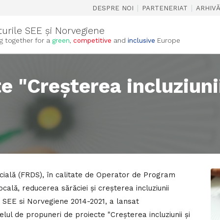
|
|
DESPRE NOI
PARTENERIAT
ARHIV
turile SEE și Norvegiene
g together for a
green
,
competitive
and
inclusive
Europe
e "Creșterea incluziunii
ială (FRDS), în calitate de Operator de Program
ală, reducerea sărăciei și creșterea incluziunii
le SEE si Norvegiene 2014-2021, a lansat
elul de propuneri de proiecte "Creșterea incluziunii și