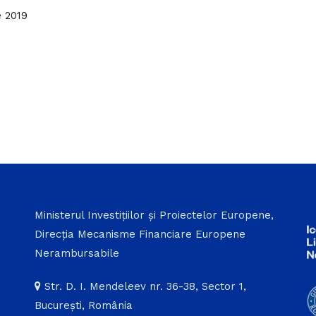
 2019
Ministerul Investițiilor și Proiectelor Europene,
Direcția Mecanisme Financiare Europene
Nerambursabile
Str. D. I. Mendeleev nr. 36-38, Sector 1,
București, România