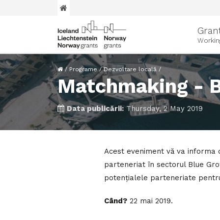
Gran
Workin
/
Programe
/
Dezvoltare locală
/
Matchmaking - B
Data publicării:
Thursday, 2 May 2019
Acest eveniment vă va informa d
parteneriat în sectorul Blue Gro
potențialele parteneriate pentru
Când?
22 mai 2019.