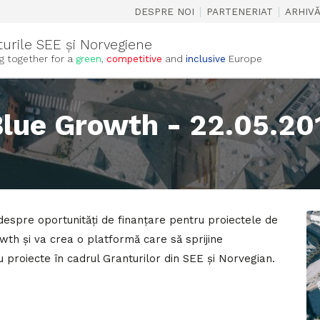
|
|
DESPRE NOI
PARTENERIAT
ARHIV
turile SEE și Norvegiene
g together for a
green
,
competitive
and
inclusive
Europe
lue Growth - 22.05.20
espre oportunități de finanțare pentru proiectele de
wth și va crea o platformă care să sprijine
 proiecte în cadrul Granturilor din SEE și Norvegian.