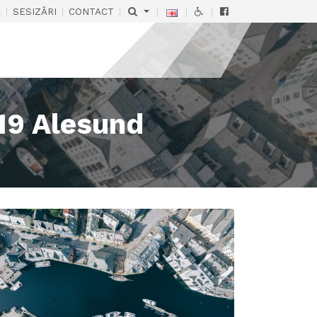
|
|
|
|
|
|
Ă
SESIZĂRI
CONTACT
19 Alesund