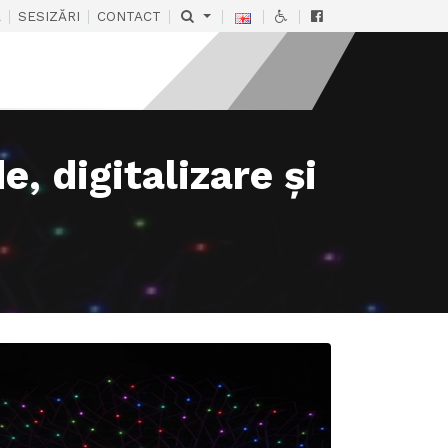
|
|
|
|
|
|
Ă
SESIZĂRI
CONTACT
, digitalizare și