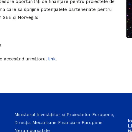
espre oportunități de finanțare pentru proiectele de
mă care să sprijine potențialele parteneriate pentru
in SEE și Norvegia!
a
ine accesând următorul
link
.
Ministerul Investițiilor și Proiectelor Europene,
Direcția Mecanisme Financiare Europene
Nerambursabile