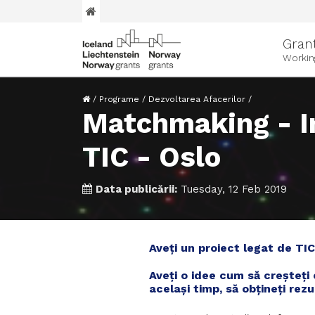
Gran
Workin
/
Programe
/
Dezvoltarea Afacerilor
/
Matchmaking - Ino
TIC - Oslo
Data publicării:
Tuesday, 12 Feb 2019
Aveți un proiect legat de TIC
Aveți o idee cum să creșteți e
același timp, să obțineți rez