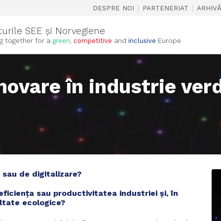
|
|
DESPRE NOI
PARTENERIAT
ARHIV
turile SEE și Norvegiene
g together for a
green
,
competitive
and
inclusive
Europe
vare în industrie verde
 sau de digitalizare?
ficiența sau productivitatea industriei și, în
ultate ecologice?