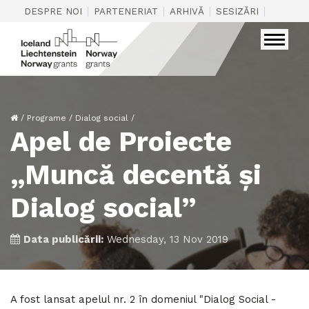
|
|
|
|
DESPRE NOI
PARTENERIAT
ARHIVĂ
SESIZĂRI
CONTAC
/
Programe
/
Dialog social
/
Apel de Proiecte
„Muncă decentă și
Dialog social”
Data publicării:
Wednesday, 13 Nov 2019
A fost lansat apelul nr. 2 în domeniul "Dialog Social -