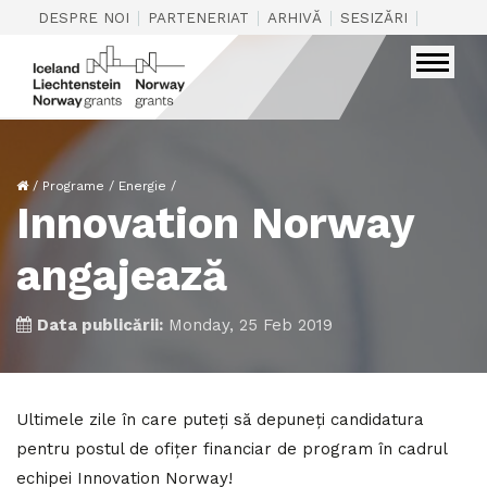
|
|
|
|
DESPRE NOI
PARTENERIAT
ARHIVĂ
SESIZĂRI
CONTAC
/
Programe
/
Energie
/
Innovation Norway
angajează
Data publicării:
Monday, 25 Feb 2019
Ultimele zile în care puteți să depuneți candidatura
pentru postul de ofițer financiar de program în cadrul
echipei Innovation Norway!