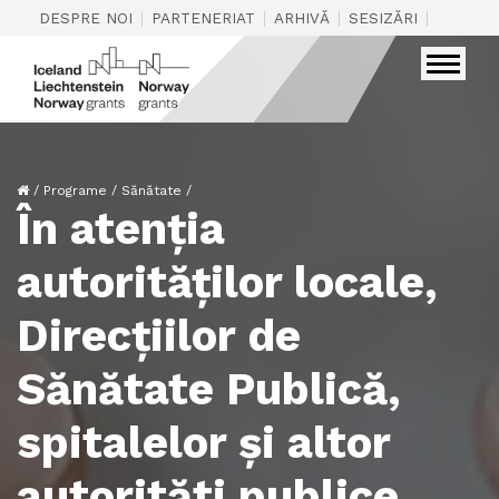
|
|
|
|
DESPRE NOI
PARTENERIAT
ARHIVĂ
SESIZĂRI
CONTAC
/
Programe
/
Sănătate
/
În atenția
autorităților locale,
Direcțiilor de
Sănătate Publică,
spitalelor și altor
autorităti publice