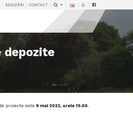
|
|
|
|
|
|
Ă
SESIZĂRI
CONTACT
e depozite
de proiecte este
9 mai 2022, orele 15.00
.