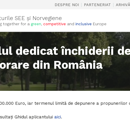
|
|
DESPRE NOI
PARTENERIAT
ARHIV
turile SEE și Norvegiene
g together for a
green
,
competitive
and
inclusive
Europe
ul dedicat închiderii d
orare din România
000.000 Euro, iar termenul limită de depunere a propunerilor 
sultați Ghidul aplicantului
aici
.