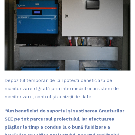
Depozitul temporar de la Ipotești beneficiază de
monitorizare digitală prin intermediul unui sistem de
monitorizare, control și achiziții de date.
“Am beneficiat de suportul și susținerea Granturilor
SEE pe tot parcursul proiectului, iar efectuarea
plăților la timp a condus la o bună fluidizare a