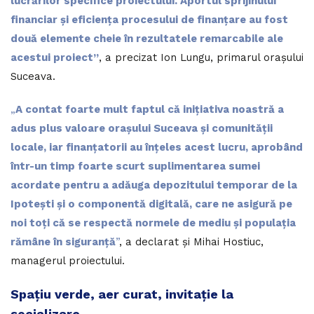
lucrărilor specifice proiectului. Aportul sprijinului
financiar și eficiența procesului de finanțare au fost
două elemente cheie în rezultatele remarcabile ale
acestui proiect”
, a precizat Ion Lungu, primarul orașului
Suceava.
„
A contat foarte mult faptul că inițiativa noastră a
adus plus valoare orașului Suceava și comunității
locale, iar finanțatorii au înțeles acest lucru, aprobând
într-un timp foarte scurt suplimentarea sumei
acordate pentru a adăuga depozitului temporar de la
Ipotești și o componentă digitală, care ne asigură pe
noi toți că se respectă normele de mediu și populația
rămâne în siguranță
”
, a declarat și Mihai Hostiuc,
managerul proiectului.
Spațiu verde, aer curat, invitație la
socializare