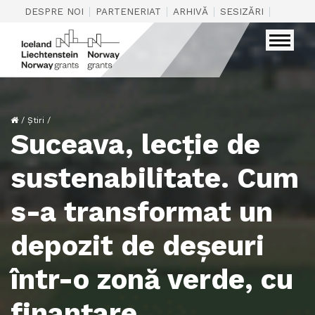
|
|
|
|
DESPRE NOI
PARTENERIAT
ARHIVĂ
SESIZĂRI
CONTAC
/
Știri
/
Suceava, lecție de
sustenabilitate. Cum
s-a transformat un
depozit de deșeuri
într-o zonă verde, cu
finanțare