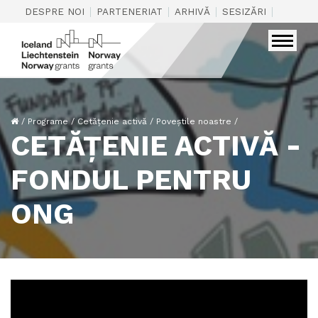
|
|
|
|
DESPRE NOI
PARTENERIAT
ARHIVĂ
SESIZĂRI
CONTAC
/
Programe
/
Cetățenie activă
/
Poveștile noastre
/
CETĂȚENIE ACTIVĂ -
FONDUL PENTRU
ONG