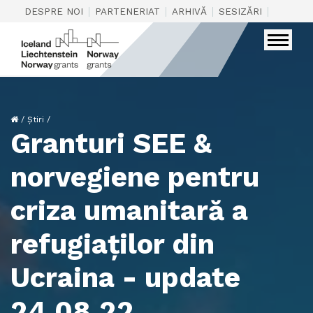
|
|
|
|
DESPRE NOI
PARTENERIAT
ARHIVĂ
SESIZĂRI
CONTAC
/
Știri
/
Granturi SEE &
norvegiene pentru
criza umanitară a
refugiaților din
Ucraina - update
24.08.22